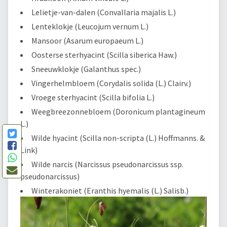
Lelietje-van-dalen (Convallaria majalis L.)
Lenteklokje (Leucojum vernum L.)
Mansoor (Asarum europaeum L.)
Oosterse sterhyacint (Scilla siberica Haw.)
Sneeuwklokje (Galanthus spec.)
Vingerhelmbloem (Corydalis solida (L.) Clairv.)
Vroege sterhyacint (Scilla bifolia L.)
Weegbreezonnebloem (Doronicum plantagineum
L.)
Wilde hyacint (Scilla non-scripta (L.) Hoffmanns. &
Link)
Wilde narcis (Narcissus pseudonarcissus ssp.
pseudonarcissus)
Winterakoniet (Eranthis hyemalis (L.) Salisb.)