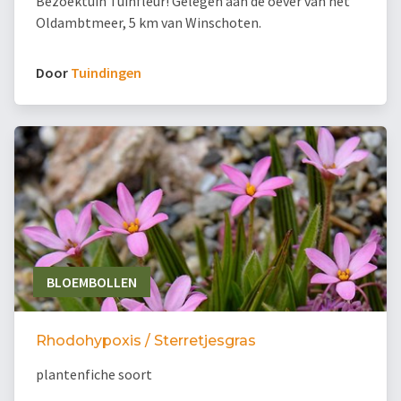
Bezoektuin Tuinfleur! Gelegen aan de oever van het
Oldambtmeer, 5 km van Winschoten.
Door
Tuindingen
BLOEMBOLLEN
Rhodohypoxis / Sterretjesgras
plantenfiche soort