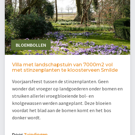
BLOEMBOLLEN
Villa met landschapstuin van 7000m2 vol
met stinzenplanten te kloosterveen Smilde
Voorjaarsfeest tussen de stinzenplanten. Geen
wonder dat vroeger op landgoederen onder bomen en
struiken allerlei vroegbloeiende bol- en
knolgewassen werden aangeplant. Deze bloeien
voordat het blad aan de bomen komt en het bos
donker wordt.
Door
Tuindingen