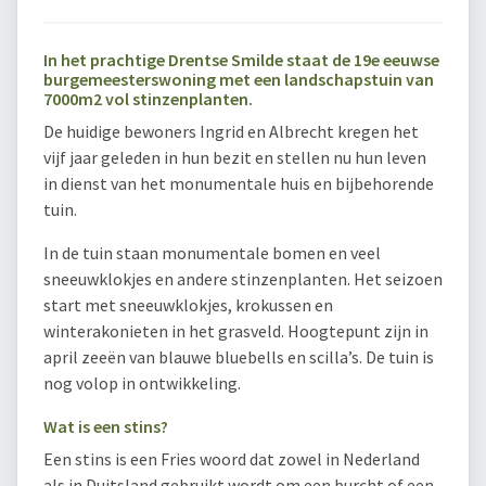
In het prachtige Drentse Smilde staat de 19e eeuwse
burgemeesterswoning met een landschapstuin van
7000m2 vol stinzenplanten.
De huidige bewoners Ingrid en Albrecht kregen het
vijf jaar geleden in hun bezit en stellen nu hun leven
in dienst van het monumentale huis en bijbehorende
tuin.
In de tuin staan monumentale bomen en veel
sneeuwklokjes en andere stinzenplanten. Het seizoen
start met sneeuwklokjes, krokussen en
winterakonieten in het grasveld. Hoogtepunt zijn in
april zeeën van blauwe bluebells en scilla’s. De tuin is
nog volop in ontwikkeling.
Wat is een stins?
Een stins is een Fries woord dat zowel in Nederland
als in Duitsland gebruikt wordt om een burcht of een