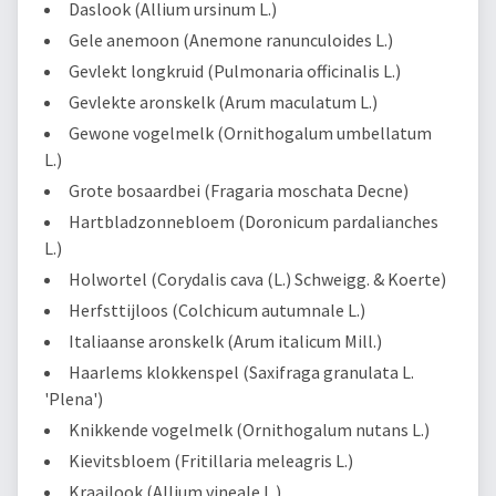
Daslook (Allium ursinum L.)
Gele anemoon (Anemone ranunculoides L.)
Gevlekt longkruid (Pulmonaria officinalis L.)
Gevlekte aronskelk (Arum maculatum L.)
Gewone vogelmelk (Ornithogalum umbellatum
L.)
Grote bosaardbei (Fragaria moschata Decne)
Hartbladzonnebloem (Doronicum pardalianches
L.)
Holwortel (Corydalis cava (L.) Schweigg. & Koerte)
Herfsttijloos (Colchicum autumnale L.)
Italiaanse aronskelk (Arum italicum Mill.)
Haarlems klokkenspel (Saxifraga granulata L.
'Plena')
Knikkende vogelmelk (Ornithogalum nutans L.)
Kievitsbloem (Fritillaria meleagris L.)
Kraailook (Allium vineale L.)