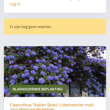
Log in
Er zijn nog geen reacties.
BLADHOUDENDE BEPLANTING
Ceanothus 'Italian Skies' | sierheester met
azuurblauwe bloemen