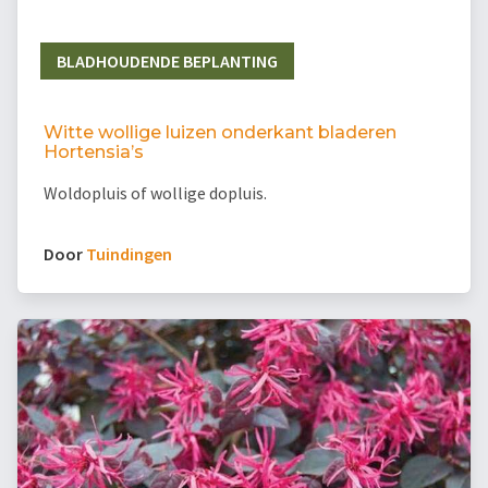
BLADHOUDENDE BEPLANTING
Witte wollige luizen onderkant bladeren
Hortensia’s
Woldopluis of wollige dopluis.
Door
Tuindingen