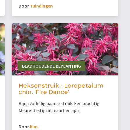
Door
Tuindingen
BLADHOUDENDE BEPLANTING
Heksenstruik - Loropetalum
chin. 'Fire Dance'
Bijna volledig paarse struik. Een prachtig
kleurenfestijn in maart en april.
Door
Kim