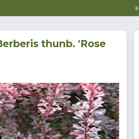
B
erberis thunb. 'Rose