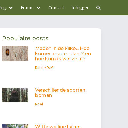
log
Forum
Contact
Inloggen
Populaire posts
Maden in de kliko... Hoe
komen maden daar? en
hoe kom ik van ze af?
DaniekDeG
Verschillende soorten
bomen
Roel
Witte wollige luizen