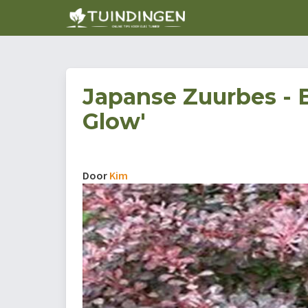
Japanse Zuurbes - B
Glow'
Door
Kim