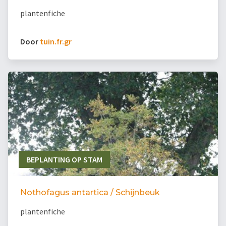
plantenfiche
Door
tuin.fr.gr
BEPLANTING OP STAM
Nothofagus antartica / Schijnbeuk
plantenfiche