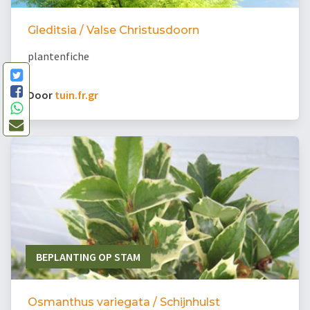
Gleditsia / Valse Christusdoorn
plantenfiche
Door
tuin.fr.gr
BEPLANTING OP STAM
Osmanthus variegata / Schijnhulst