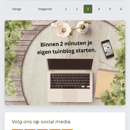
Vorige
Volgende
1
2
3
4
5
6
Volg ons op social media