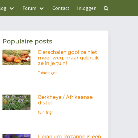
log
Forum
Contact
Inloggen
Populaire posts
Eierschalen gooi ze niet
meer weg, maar gebruik
ze in je tuin!
Tuindingen
Berkheya / Afrikaanse
distel
tuin.fr.gr
Geranium Rozanne is een