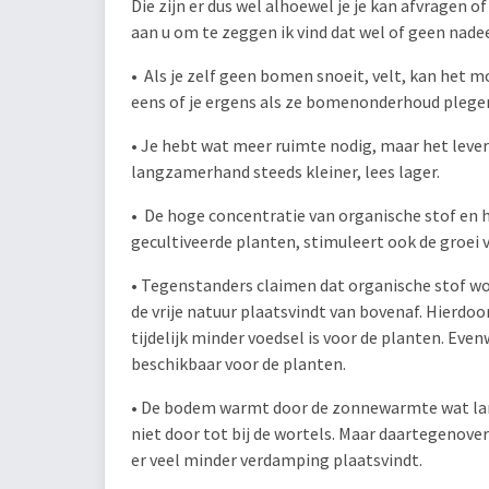
Die zijn er dus wel alhoewel je je kan afvragen o
aan u om te zeggen ik vind dat wel of geen nadee
• Als je zelf geen bomen snoeit, velt, kan het 
eens of je ergens als ze bomenonderhoud plege
• Je hebt wat meer ruimte nodig, maar het leve
langzamerhand steeds kleiner, lees lager.
• De hoge concentratie van organische stof en 
gecultiveerde planten, stimuleert ook de groei 
• Tegenstanders claimen dat organische stof wo
de vrije natuur plaatsvindt van bovenaf. Hierdo
tijdelijk minder voedsel is voor de planten. Even
beschikbaar voor de planten.
• De bodem warmt door de zonnewarmte wat lan
niet door tot bij de wortels. Maar daartegenover
er veel minder verdamping plaatsvindt.