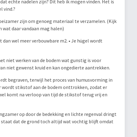
f dat echte nadelen zijn? Dit heb ik mogen vinden. Het is
l vind.?
moeizamer zijn om genoeg materiaal te verzamelen. (Kijk
n wat daar vandaan mag halen)
rt dan wel meer verbouwbare m2. • Je hügel wordt
het niet werken van de bodem wat gunstig is voor
van niet gewenst kruid en kan ongedierte aantrekken.
rdt begraven, terwijl het proces van humusvorming in
or wordt stikstof aan de bodem onttrokken, zodat er
wel komt na verloop van tijd de stikstof terug vrij en
gzamer op door de bedekking en lichte regenval dringt
 staat dat de grond toch altijd wat vochtig blijft omdat