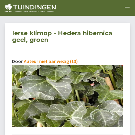
Ierse klimop - Hedera hibernica
geel, groen
Door
Auteur niet aanwezig (13)