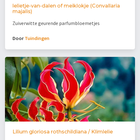
lelietje-van-dalen of meiklokje (Convallaria
majalis)
Zuiverwitte geurende parfumbloemetjes
Door
Tuindingen
Lilium gloriosa rothschildiana / Klimlelie