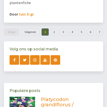
plantenfiche
Door
tuin.fr.gr
Vorige
Volgende
1
2
3
4
5
6
7
Volg ons op social media
Populaire posts
Platycodon
grandiflorus /