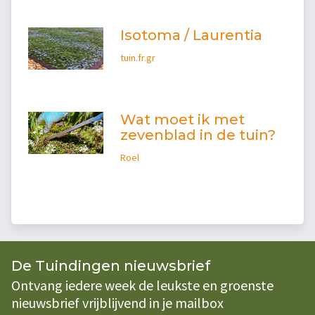
Isotoma / Laurentia
tuin.fr.gr
Wat moet ik met
zevenblad in de tuin?
Roel
De Tuindingen nieuwsbrief
Ontvang iedere week de leukste en groenste
nieuwsbrief vrijblijvend in je mailbox