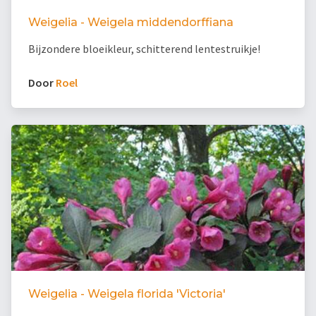
Weigelia - Weigela middendorffiana
Bijzondere bloeikleur, schitterend lentestruikje!
Door
Roel
Weigelia - Weigela florida 'Victoria'