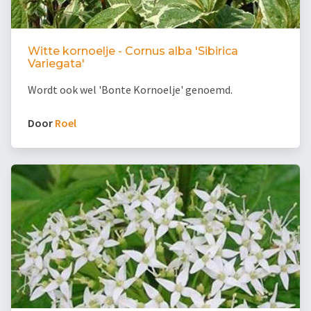
Witte kornoelje - Cornus alba 'Sibirica
Variegata'
Wordt ook wel 'Bonte Kornoelje' genoemd.
Door
Roel