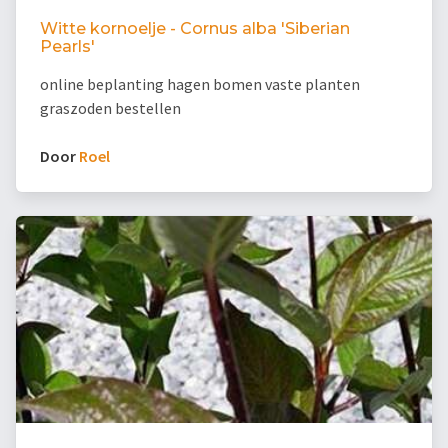
Witte kornoelje - Cornus alba 'Siberian
Pearls'
online beplanting hagen bomen vaste planten
graszoden bestellen
Door
Roel