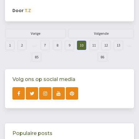
Door
T.Z
Vorige
Volgende
1
2
…
7
8
9
10
11
12
13
…
85
86
Volg ons op social media
Populaire posts