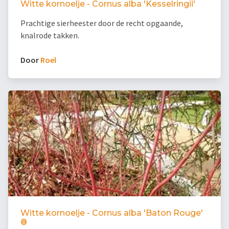
Witte kornoelje - Cornus alba 'Kesselringii'
Prachtige sierheester door de recht opgaande,
knalrode takken.
Door
Roel
Witte kornoelje - Cornus alba 'Baton Rouge'
®