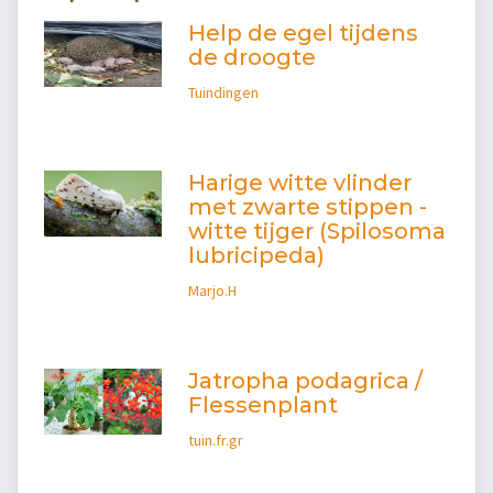
Help de egel tijdens
de droogte
Tuindingen
Harige witte vlinder
met zwarte stippen -
witte tijger (Spilosoma
lubricipeda)
Marjo.H
Jatropha podagrica /
Flessenplant
tuin.fr.gr