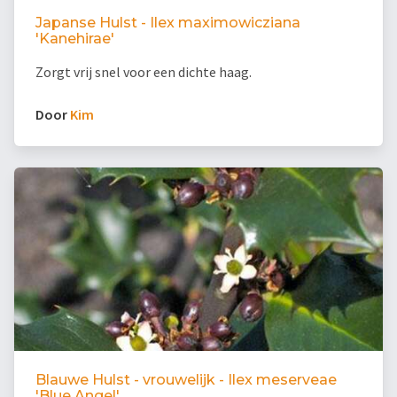
Japanse Hulst - Ilex maximowicziana
'Kanehirae'
Zorgt vrij snel voor een dichte haag.
Door
Kim
Blauwe Hulst - vrouwelijk - Ilex meserveae
'Blue Angel'