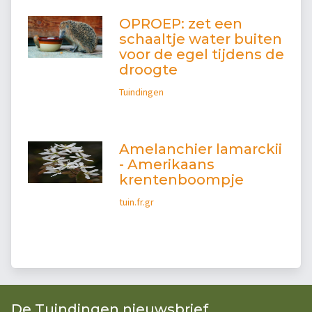
OPROEP: zet een
schaaltje water buiten
voor de egel tijdens de
droogte
Tuindingen
Amelanchier lamarckii
- Amerikaans
krentenboompje
tuin.fr.gr
De Tuindingen nieuwsbrief