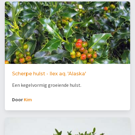
Scherpe hulst - Ilex aq. 'Alaska'
Een kegelvormig groeiende hulst.
Door
Kim