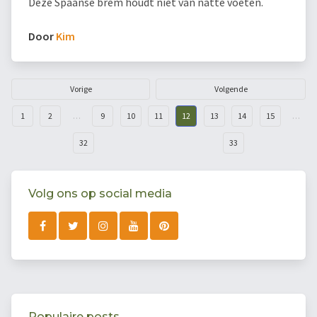
Deze Spaanse brem houdt niet van natte voeten.
Door
Kim
Vorige
Volgende
1
2
…
9
10
11
12
13
14
15
…
32
33
Volg ons op social media
Populaire posts