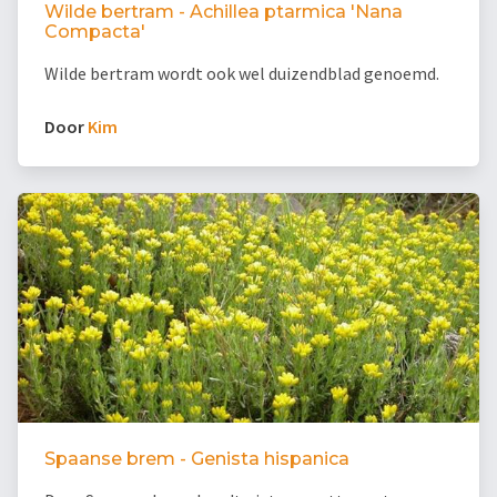
Wilde bertram - Achillea ptarmica 'Nana
Compacta'
Wilde bertram wordt ook wel duizendblad genoemd.
Door
Kim
Spaanse brem - Genista hispanica