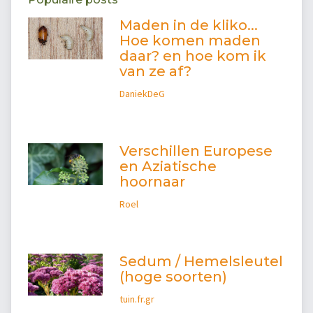
Maden in de kliko...
Hoe komen maden
daar? en hoe kom ik
van ze af?
DaniekDeG
Verschillen Europese
en Aziatische
hoornaar
Roel
Sedum / Hemelsleutel
(hoge soorten)
tuin.fr.gr