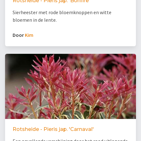
Rotsheide - Pieris jap. 'Bonfire'
Sierheester met rode bloemknoppen en witte
bloemen in de lente.
Door
Kim
Rotsheide - Pieris jap. 'Carnaval'