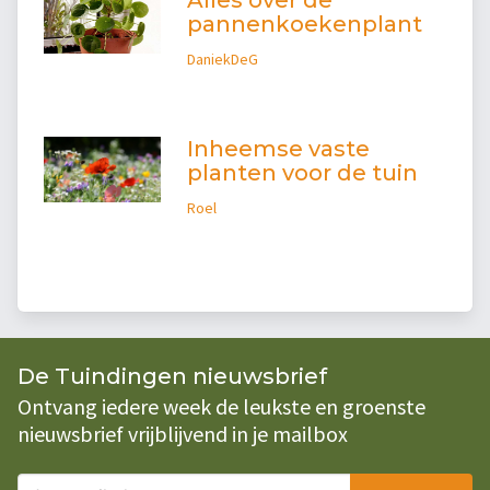
Alles over de
pannenkoekenplant
DaniekDeG
Inheemse vaste
planten voor de tuin
Roel
De Tuindingen nieuwsbrief
Ontvang iedere week de leukste en groenste
nieuwsbrief vrijblijvend in je mailbox