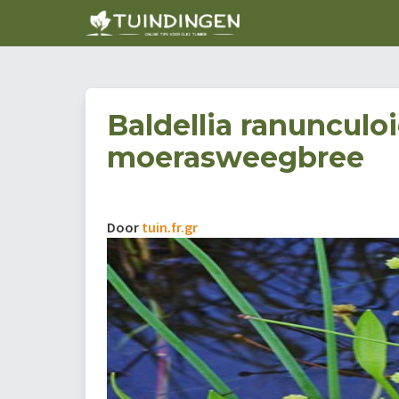
Baldellia ranunculoi
moerasweegbree
Door
tuin.fr.gr