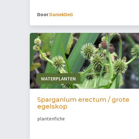
Door
DaniekDeG
WATERPLANTEN
Sparganium erectum / grote
egelskop
plantenfiche