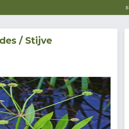
B
des / Stijve