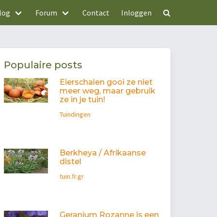
log
Forum
Contact
Inloggen
Populaire posts
Eierschalen gooi ze niet
meer weg, maar gebruik
ze in je tuin!
Tuindingen
Berkheya / Afrikaanse
distel
tuin.fr.gr
Geranium Rozanne is een