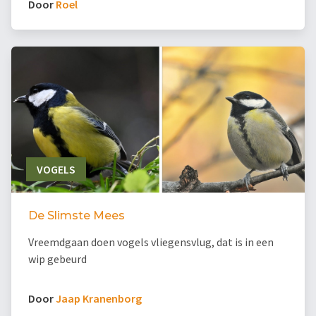
Door
Roel
VOGELS
De Slimste Mees
Vreemdgaan doen vogels vliegensvlug, dat is in een
wip gebeurd
Door
Jaap Kranenborg