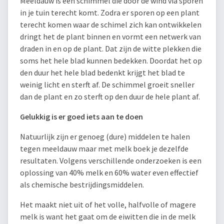
Meeldauw is een schimmel die door de wind via sporen
in je tuin terecht komt. Zodra er sporen op een plant
terecht komen waar de schimel zich kan ontwikkelen
dringt het de plant binnen en vormt een netwerk van
draden in en op de plant. Dat zijn de witte plekken die
soms het hele blad kunnen bedekken. Doordat het op
den duur het hele blad bedenkt krijgt het blad te
weinig licht en sterft af. De schimmel groeit sneller
dan de plant en zo sterft op den duur de hele plant af.
Gelukkig is er goed iets aan te doen
Natuurlijk zijn er genoeg (dure) middelen te halen
tegen meeldauw maar met melk boek je dezelfde
resultaten. Volgens verschillende onderzoeken is een
oplossing van 40% melk en 60% water even effectief
als chemische bestrijdingsmiddelen.
Het maakt niet uit of het volle, halfvolle of magere
melk is want het gaat om de eiwitten die in de melk