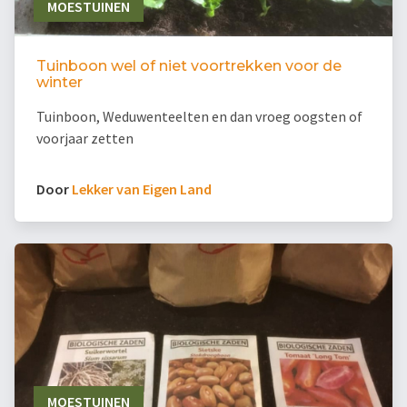
MOESTUINEN
Tuinboon wel of niet voortrekken voor de
winter
Tuinboon, Weduwenteelten en dan vroeg oogsten of
voorjaar zetten
Door
Lekker van Eigen Land
MOESTUINEN