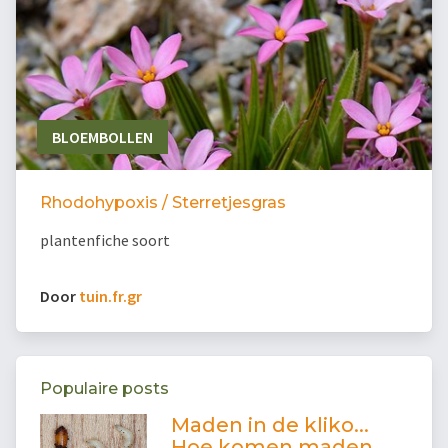
BLOEMBOLLEN
Rhodohypoxis / Sterretjesgras
plantenfiche soort
Door
tuin.fr.gr
Populaire posts
Maden in de kliko...
Hoe komen maden