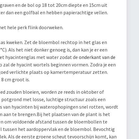
graven en de bol op 18 tot 20cm diepte en 15cm uit
ter dan een golfbal en hebben papierachtige vellen.
het hele perk flink doorweken.
las kweken. Zet de bloembol rechtop in het glas en
°C). Als het niet donker genoeg is, dan kan je er een
het hyacintenglas met water zodat de
onderkant van de
o zal de hyacint wortels beginnen vormen. Zodra je een
 goed verlichte plaats op kamertemperatuur zetten.
 8 cm groot is.
goed zouden bloeien, worden ze reeds in oktober of
 potgrond met losse, luchtige structuur zoals een
 van hyacinten bij waterophopingen snel rotten, wordt
 aan te brengen.Bij het plaatsen van de plant is het
en om voldoende afstand tussen de bloembollen te
l tussen het aardoppervlak en de bloembol. Bevochtig
plek. Als de eerste groene scheut tevoorschijn komt, kan