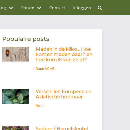
log
Forum
Contact
Inloggen
Populaire posts
Maden in de kliko... Hoe
komen maden daar? en
hoe kom ik van ze af?
DaniekDeG
Verschillen Europese en
Aziatische hoornaar
Roel
Sedum / Hemelsleutel