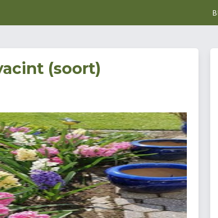
B
acint (soort)