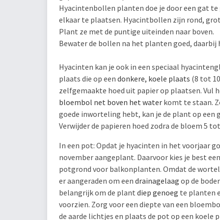
Hyacintenbollen planten doe je door een gat te 
elkaar te plaatsen. Hyacintbollen zijn rond, gro
Plant ze met de puntige uiteinden naar boven.
Bewater de bollen na het planten goed, daarbij 
Hyacinten kan je ook in een speciaal hyacinteng
plaats die op een
donkere, koele plaats
(8 tot 10
zelfgemaakte hoed uit papier op plaatsen. Vul 
bloembol net boven het water
komt te staan. Z
goede inworteling hebt, kan je de plant op een
Verwijder de papieren hoed zodra de bloem 5 tot
In een pot: Opdat je hyacinten in het voorjaar 
november aangeplant. Daarvoor kies je best een
potgrond voor balkonplanten. Omdat de wortels
er aangeraden om een
drainagelaag
op de bodem
belangrijk om de plant
diep genoeg
te planten 
voorzien. Zorg voor een diepte van een bloembo
de aarde lichtjes en plaats de pot op een koele 