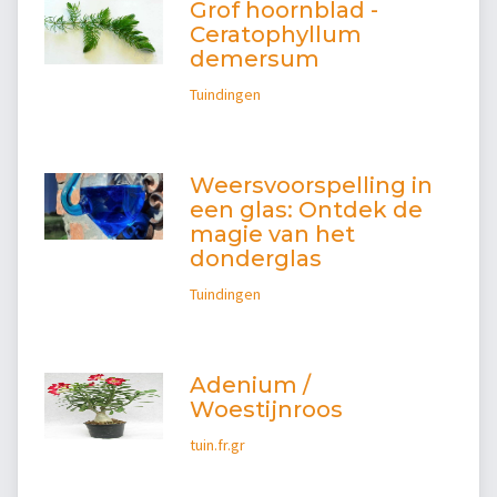
Grof hoornblad -
Ceratophyllum
demersum
Tuindingen
Weersvoorspelling in
een glas: Ontdek de
magie van het
donderglas
Tuindingen
Adenium /
Woestijnroos
tuin.fr.gr