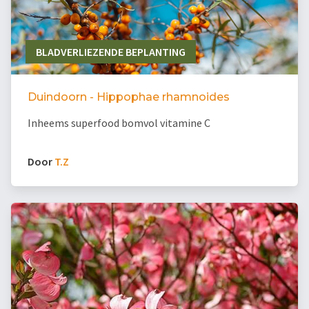
BLADVERLIEZENDE BEPLANTING
Duindoorn - Hippophae rhamnoides
Inheems superfood bomvol vitamine C
Door
T.Z