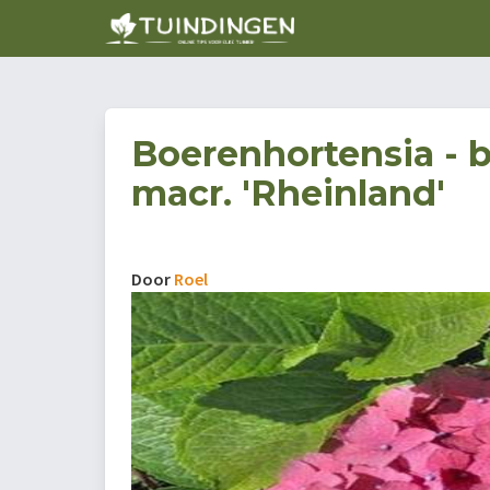
Boerenhortensia - 
macr. 'Rheinland'
Door
Roel