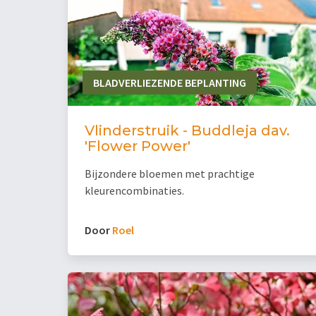
BLADVERLIEZENDE BEPLANTING
Vlinderstruik - Buddleja dav.
'Flower Power'
Bijzondere bloemen met prachtige
kleurencombinaties.
Door
Roel