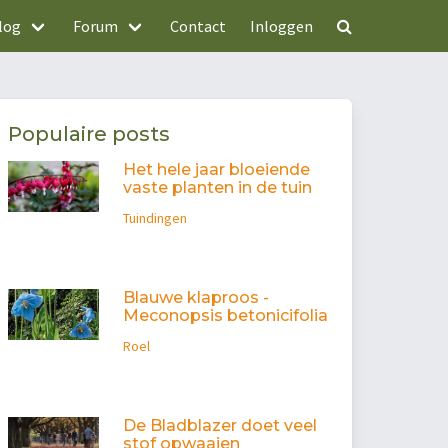
log
Forum
Contact
Inloggen
Populaire posts
Het hele jaar bloeiende
vaste planten in de tuin
Tuindingen
Blauwe klaproos -
Meconopsis betonicifolia
Roel
De Bladblazer doet veel
stof opwaaien