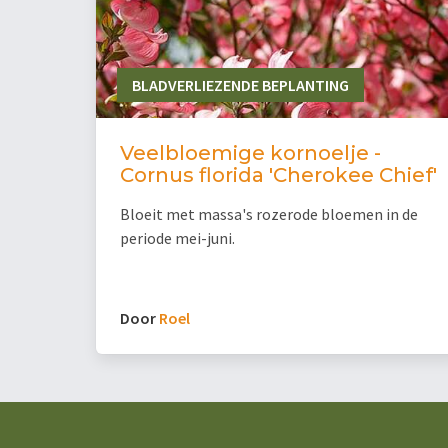
BLADVERLIEZENDE BEPLANTING
Veelbloemige kornoelje -
Cornus florida 'Cherokee Chief'
Bloeit met massa's rozerode bloemen in de
periode mei-juni.
Door
Roel