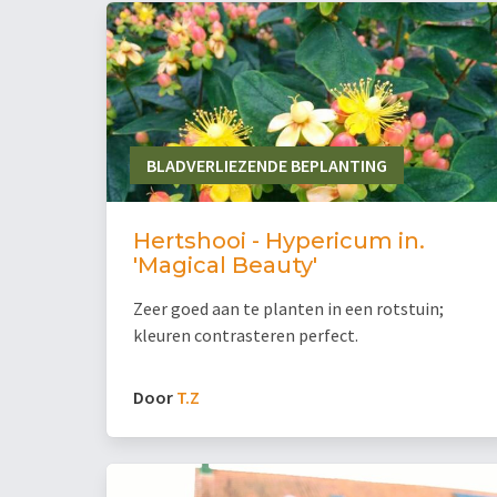
BLADVERLIEZENDE BEPLANTING
Hertshooi - Hypericum in.
'Magical Beauty'
Zeer goed aan te planten in een rotstuin;
kleuren contrasteren perfect.
Door
T.Z