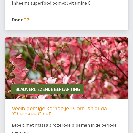
Inheems superfood bomvol vitamine C
Door
T.Z
BLADVERLIEZENDE BEPLANTING
Veelbloemige kornoelje - Cornus florida
'Cherokee Chief'
Bloeit met massa's rozerode bloemen in de periode
mei-juni.