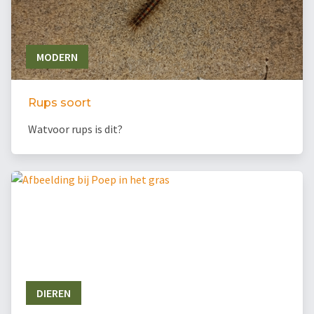
MODERN
Rups soort
Watvoor rups is dit?
DIEREN