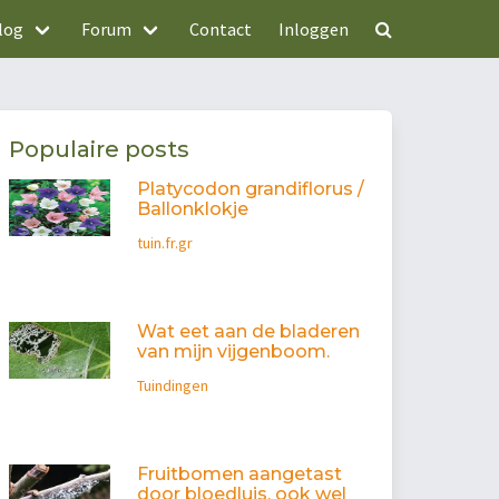
log
Forum
Contact
Inloggen
Populaire posts
Platycodon grandiflorus /
Ballonklokje
tuin.fr.gr
Wat eet aan de bladeren
van mijn vijgenboom.
Tuindingen
Fruitbomen aangetast
door bloedluis, ook wel