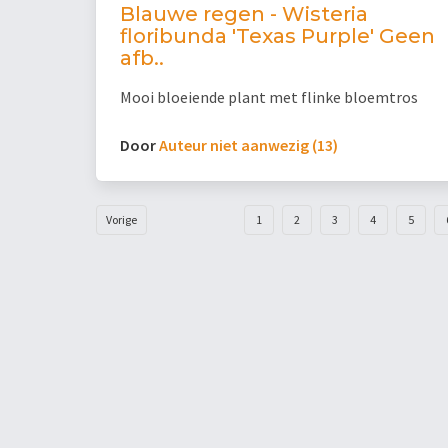
Blauwe regen - Wisteria
floribunda 'Texas Purple' Geen
afb..
Mooi bloeiende plant met flinke bloemtros
Door
Auteur niet aanwezig (13)
Vorige
1
2
3
4
5