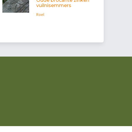
Oude brocante zinken
vuilnisemmers
Roel