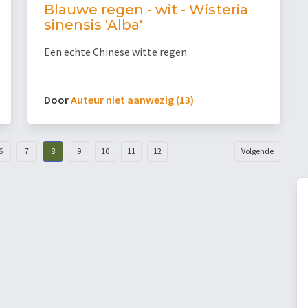
Blauwe regen - wit - Wisteria
sinensis 'Alba'
Een echte Chinese witte regen
Door
Auteur niet aanwezig (13)
6
7
8
9
10
11
12
Volgende