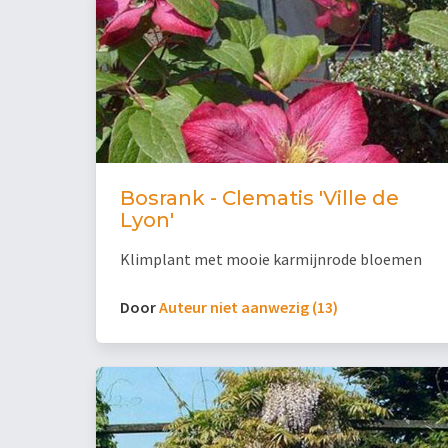
Bosrank - Clematis 'Ville de
Lyon'
Klimplant met mooie karmijnrode bloemen
Door
Auteur niet aanwezig (13)