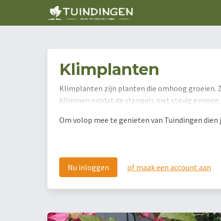
Klimplanten
Klimplanten zijn planten die omhoog groeien. Z
klimmen omdat de stengels niet stevig genoeg z
Om volop mee te genieten van Tuindingen dien je 
Nu inloggen
of maak een account aan