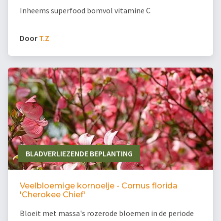
Inheems superfood bomvol vitamine C
Door
T.Z
BLADVERLIEZENDE BEPLANTING
Veelbloemige kornoelje - Cornus florida
'Cherokee Chief'
Bloeit met massa's rozerode bloemen in de periode