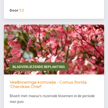
Door
T.Z
BLADVERLIEZENDE BEPLANTING
Veelbloemige kornoelje - Cornus florida
'Cherokee Chief'
Bloeit met massa's rozerode bloemen in de periode
mei-juni.