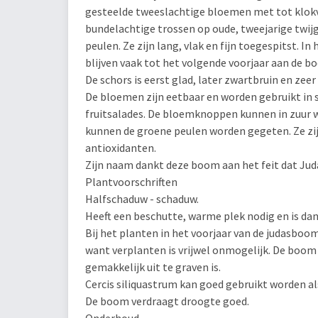
gesteelde tweeslachtige bloemen met tot klokv
bundelachtige trossen op oude, tweejarige twijg
peulen. Ze zijn lang, vlak en fijn toegespitst. In
blijven vaak tot het volgende voorjaar aan de b
De schors is eerst glad, later zwartbruin en zeer
De bloemen zijn eetbaar en worden gebruikt in 
fruitsalades. De bloemknoppen kunnen in zuur w
kunnen de groene peulen worden gegeten. Ze zijn
antioxidanten.
Zijn naam dankt deze boom aan het feit dat Ju
Plantvoorschriften
Halfschaduw - schaduw.
Heeft een beschutte, warme plek nodig en is dan
Bij het planten in het voorjaar van de judasboo
want verplanten is vrijwel onmogelijk. De boom
gemakkelijk uit te graven is.
Cercis siliquastrum kan goed gebruikt worden a
De boom verdraagt droogte goed.
Onderhoud