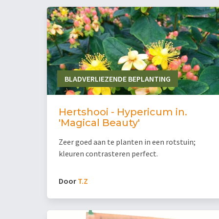
BLADVERLIEZENDE BEPLANTING
Hertshooi - Hypericum in.
'Magical Beauty'
Zeer goed aan te planten in een rotstuin;
kleuren contrasteren perfect.
Door
T.Z