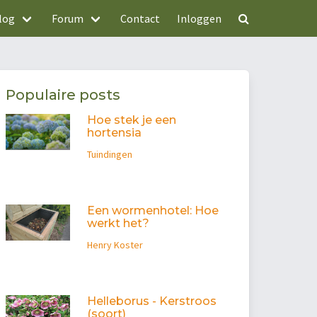
log
Forum
Contact
Inloggen
Populaire posts
Hoe stek je een
hortensia
Tuindingen
Een wormenhotel: Hoe
werkt het?
Henry Koster
Helleborus - Kerstroos
(soort)