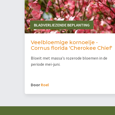
BLADVERLIEZENDE BEPLANTING
Veelbloemige kornoelje -
Cornus florida 'Cherokee Chief'
Bloeit met massa's rozerode bloemen in de
periode mei-juni.
Door
Roel