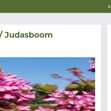
B
m / Judasboom