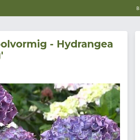
B
bolvormig - Hydrangea
'