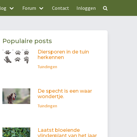
log
Forum
Contact
Inloggen
Populaire posts
Diersporen in de tuin
herkennen
Tuindingen
De specht is een waar
wondertje.
Tuindingen
Laatst bloeiende
vlinderplant van het jaar