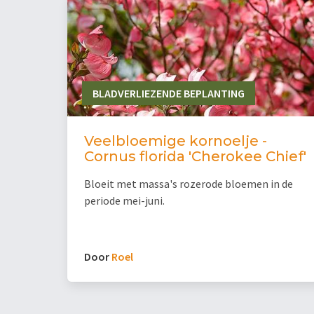
BLADVERLIEZENDE BEPLANTING
Veelbloemige kornoelje -
Cornus florida 'Cherokee Chief'
Bloeit met massa's rozerode bloemen in de
periode mei-juni.
Door
Roel