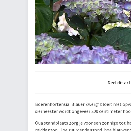
Deel dit art
Boerenhortensia 'Blauer Zwerg' bloeit met opva
sierheester wordt ongeveer 200 centimeter hoog.
Qua standplaats zorg je voor een zonnige tot ha
middagzon. Hoe zuurder de grond, hoe blauwer d