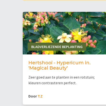
BLADVERLIEZENDE BEPLANTING
Hertshooi - Hypericum in.
'Magical Beauty'
Zeer goed aan te planten in een rotstuin;
kleuren contrasteren perfect.
Door
T.Z