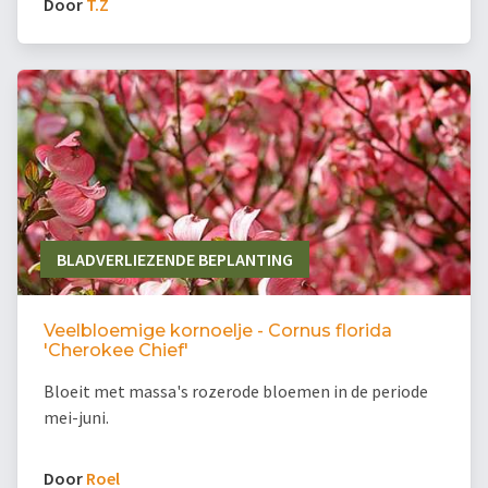
Door
T.Z
BLADVERLIEZENDE BEPLANTING
Veelbloemige kornoelje - Cornus florida
'Cherokee Chief'
Bloeit met massa's rozerode bloemen in de periode
mei-juni.
Door
Roel