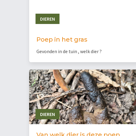
DIEREN
Poep in het gras
Gevonden in de tuin , welk dier ?
DIEREN
Van welk dier is deze poep