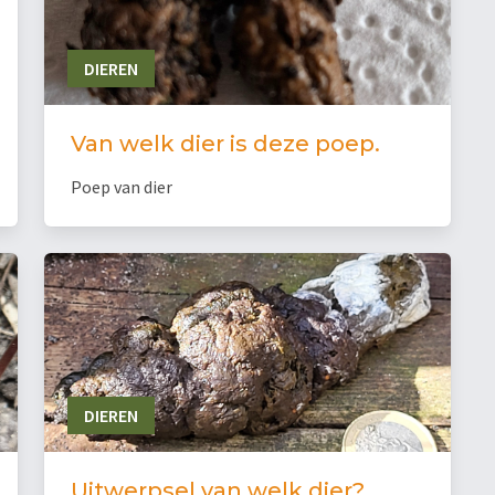
DIEREN
Van welk dier is deze poep.
Poep van dier
DIEREN
Uitwerpsel van welk dier?