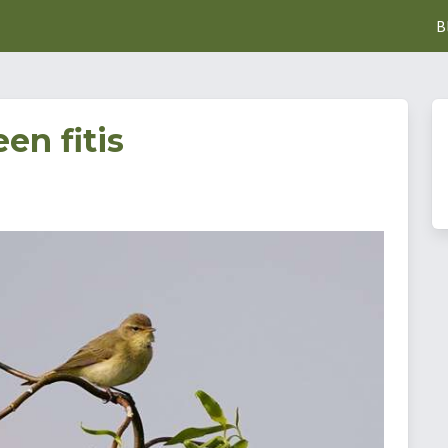
B
een fitis