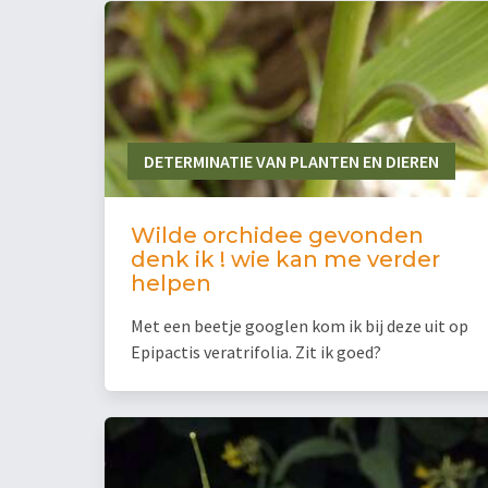
DETERMINATIE VAN PLANTEN EN DIEREN
Wilde orchidee gevonden
denk ik ! wie kan me verder
helpen
Met een beetje googlen kom ik bij deze uit op
Epipactis veratrifolia. Zit ik goed?