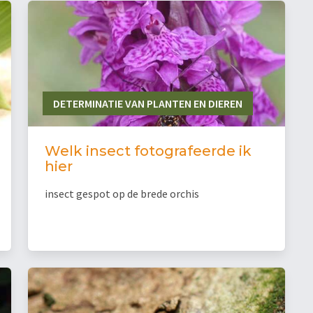
DETERMINATIE VAN PLANTEN EN DIEREN
Welk insect fotografeerde ik
hier
insect gespot op de brede orchis