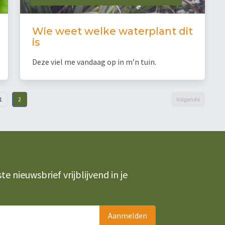
Wie weet welke waterplant dit
is
Deze viel me vandaag op in m’n tuin.
1
2
Volgende
 nieuwsbrief vrijblijvend in je
Aanmelden