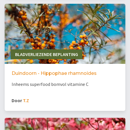
BLADVERLIEZENDE BEPLANTING
Duindoorn - Hippophae rhamnoides
Inheems superfood bomvol vitamine C
Door
T.Z