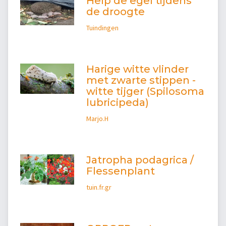
Help de egel tijdens
de droogte
Tuindingen
Harige witte vlinder
met zwarte stippen -
witte tijger (Spilosoma
lubricipeda)
Marjo.H
Jatropha podagrica /
Flessenplant
tuin.fr.gr