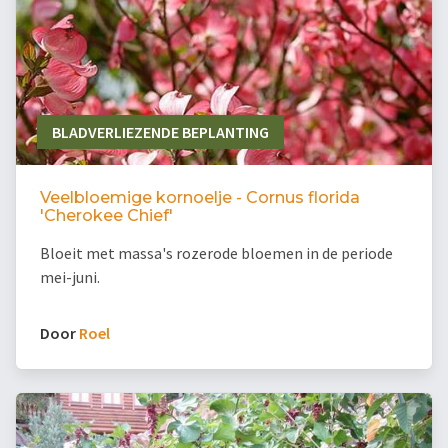
BLADVERLIEZENDE BEPLANTING
Veelbloemige kornoelje - Cornus florida
'Cherokee Chief'
Bloeit met massa's rozerode bloemen in de periode
mei-juni.
Door
Roel