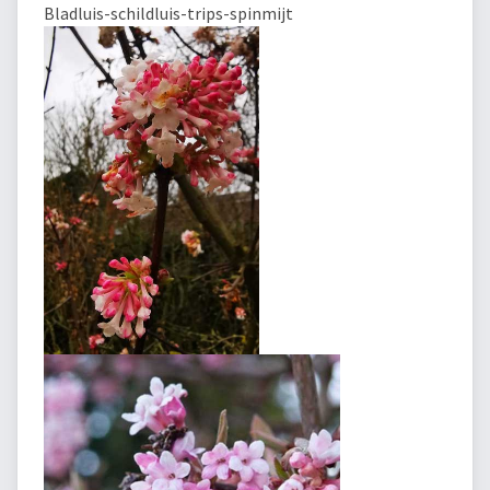
Bladluis-schildluis-trips-spinmijt